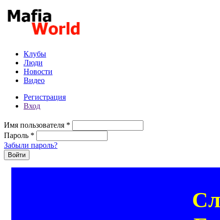
Перейти к основному содержанию
Клубы
Люди
Новости
Видео
Регистрация
Вход
Имя пользователя
*
Пароль
*
Забыли пароль?
Сл